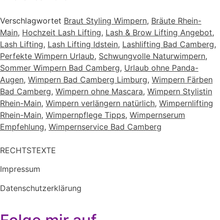
Verschlagwortet
Braut Styling Wimpern
,
Bräute Rhein-
Main
,
Hochzeit Lash Lifting
,
Lash & Brow Lifting Angebot
,
Lash Lifting
,
Lash Lifting Idstein
,
Lashlifting Bad Camberg
,
Perfekte Wimpern Urlaub
,
Schwungvolle Naturwimpern
,
Sommer Wimpern Bad Camberg
,
Urlaub ohne Panda-
Augen
,
Wimpern Bad Camberg Limburg
,
Wimpern Färben
Bad Camberg
,
Wimpern ohne Mascara
,
Wimpern Stylistin
Rhein-Main
,
Wimpern verlängern natürlich
,
Wimpernlifting
Rhein-Main
,
Wimpernpflege Tipps
,
Wimpernserum
Empfehlung
,
Wimpernservice Bad Camberg
RECHTSTEXTE
Impressum
Datenschutzerklärung