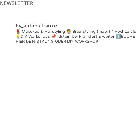
NEWSLETTER
by_antoniafranke
💄 Make-up & Hairstyling
👰 Brautstyling (mobil) / Hochzeit &
💡DIY Workshops
📌 Idstein bei Frankfurt & weiter
⬇️BUCHE
HIER DEIN STYLING ODER DIY WORKSHOP