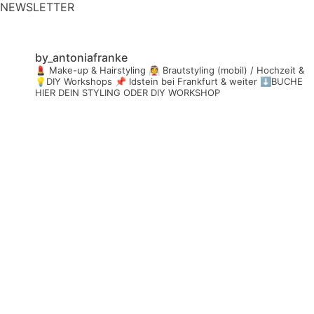
NEWSLETTER
by_antoniafranke
💄 Make-up & Hairstyling
👰 Brautstyling (mobil) / Hochzeit &
💡DIY Workshops
📌 Idstein bei Frankfurt & weiter
⬇️BUCHE
HIER DEIN STYLING ODER DIY WORKSHOP