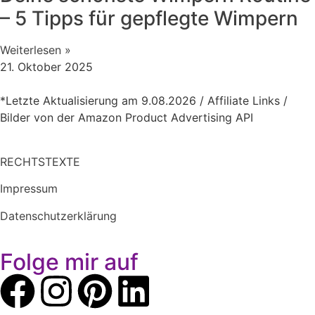
– 5 Tipps für gepflegte Wimpern
Weiterlesen »
21. Oktober 2025
*Letzte Aktualisierung am 9.08.2026 / Affiliate Links /
Bilder von der Amazon Product Advertising API
RECHTSTEXTE
Impressum
Datenschutzerklärung
Folge mir auf