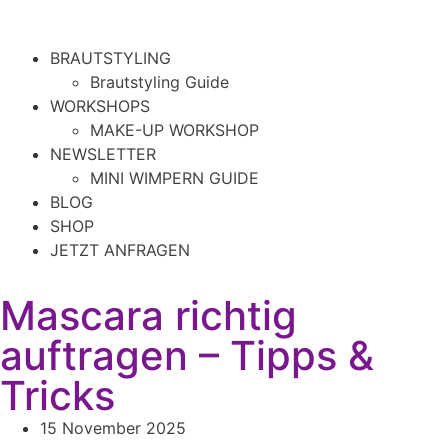
BRAUTSTYLING
Brautstyling Guide
WORKSHOPS
MAKE-UP WORKSHOP
NEWSLETTER
MINI WIMPERN GUIDE
BLOG
SHOP
JETZT ANFRAGEN
Mascara richtig
auftragen – Tipps &
Tricks
15 November 2025