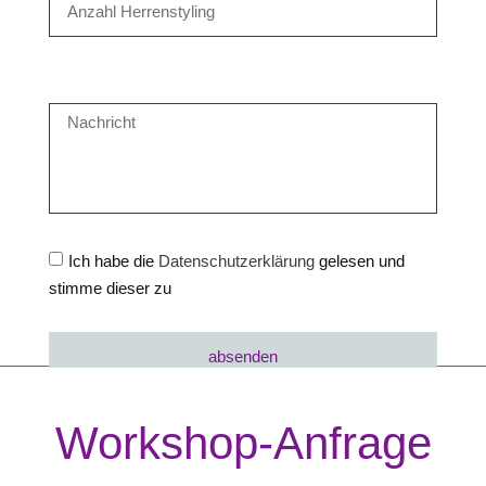
Ich habe die
Datenschutzerklärung
gelesen und
stimme dieser zu
absenden
Workshop-Anfrage