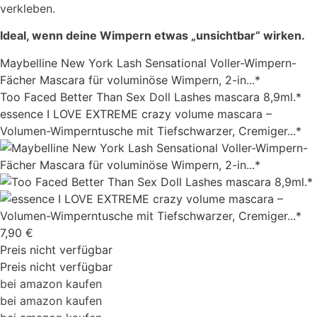
verkleben.
Ideal, wenn deine Wimpern etwas „unsichtbar“ wirken.
Maybelline New York Lash Sensational Voller-Wimpern-
Fächer Mascara für voluminöse Wimpern, 2-in...*
Too Faced Better Than Sex Doll Lashes mascara 8,9ml.*
essence I LOVE EXTREME crazy volume mascara –
Volumen-Wimperntusche mit Tiefschwarzer, Cremiger...*
7,90 €
Preis nicht verfügbar
Preis nicht verfügbar
bei amazon kaufen
bei amazon kaufen