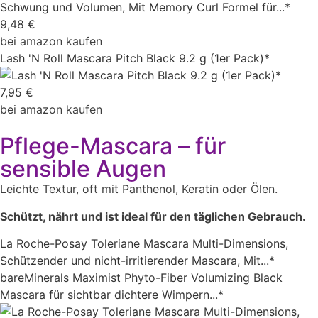
9,48 €
bei amazon kaufen
Lash 'N Roll Mascara Pitch Black 9.2 g (1er Pack)*
7,95 €
bei amazon kaufen
Pflege-Mascara – für
sensible Augen
Leichte Textur, oft mit Panthenol, Keratin oder Ölen.
Schützt, nährt und ist ideal für den täglichen Gebrauch.
La Roche-Posay Toleriane Mascara Multi-Dimensions,
Schützender und nicht-irritierender Mascara, Mit...*
bareMinerals Maximist Phyto-Fiber Volumizing Black
Mascara für sichtbar dichtere Wimpern...*