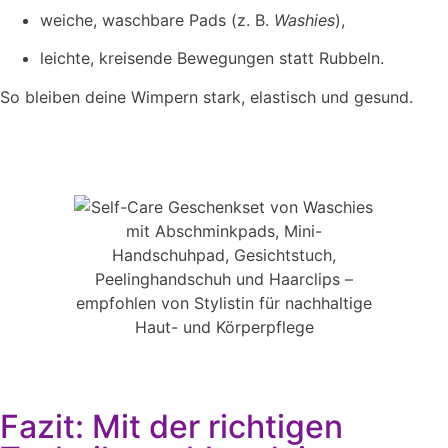
weiche, waschbare Pads (z. B.
Washies
),
leichte, kreisende Bewegungen statt Rubbeln.
So bleiben deine Wimpern stark, elastisch und gesund.
Fazit: Mit der richtigen