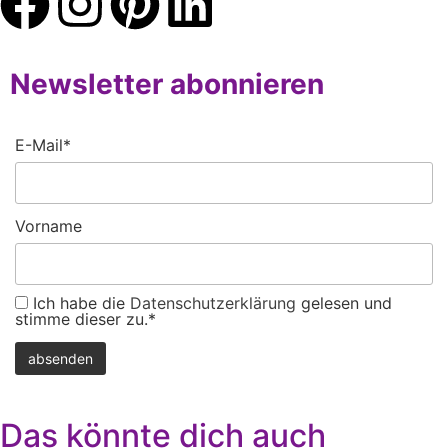
Newsletter abonnieren
E-Mail*
Vorname
Ich habe die
Datenschutzerklärung
gelesen und
stimme dieser zu.*
Das könnte dich auch