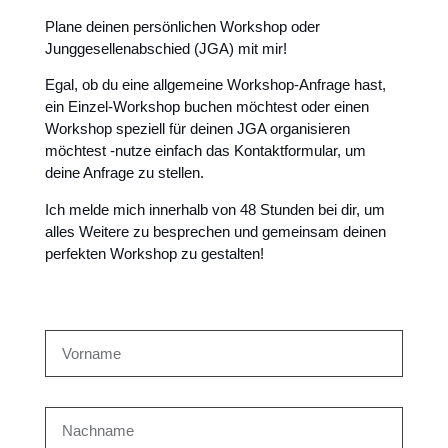
Plane deinen persönlichen Workshop oder
Junggesellenabschied (JGA) mit mir!
Egal, ob du eine allgemeine Workshop-Anfrage hast,
ein Einzel-Workshop buchen möchtest oder einen
Workshop speziell für deinen JGA organisieren
möchtest -nutze einfach das Kontaktformular, um
deine Anfrage zu stellen.
Ich melde mich innerhalb von 48 Stunden bei dir, um
alles Weitere zu besprechen und gemeinsam deinen
perfekten Workshop zu gestalten!