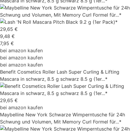
29,65 €
9,48 €
7,95 €
bei amazon kaufen
bei amazon kaufen
bei amazon kaufen
Benefit Cosmetics Roller Lash Super Curling & Lifting
Mascara in schwarz, 8.5 g schwarz 8.5 g (1er...*
29,65 €
bei amazon kaufen
Maybelline New York Schwarze Wimperntusche für 24h
Schwung und Volumen, Mit Memory Curl Formel für...*