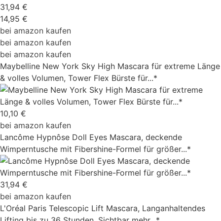
31,94 €
14,95 €
bei amazon kaufen
bei amazon kaufen
bei amazon kaufen
Maybelline New York Sky High Mascara für extreme Länge
& volles Volumen, Tower Flex Bürste für...*
10,10 €
bei amazon kaufen
Lancôme Hypnôse Doll Eyes Mascara, deckende
Wimperntusche mit Fibershine-Formel für größer...*
31,94 €
bei amazon kaufen
L'Oréal Paris Telescopic Lift Mascara, Langanhaltendes
Lifting bis zu 36 Stunden, Sichtbar mehr...*