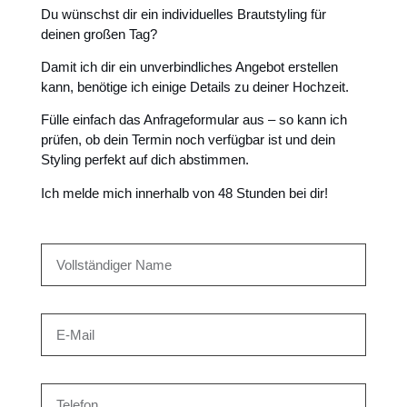
Du wünschst dir ein individuelles Brautstyling für
deinen großen Tag?
Damit ich dir ein unverbindliches Angebot erstellen
kann, benötige ich einige Details zu deiner Hochzeit.
Fülle einfach das Anfrageformular aus – so kann ich
prüfen, ob dein Termin noch verfügbar ist und dein
Styling perfekt auf dich abstimmen.
Ich melde mich innerhalb von 48 Stunden bei dir!