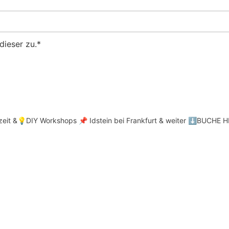
ieser zu.*
hzeit &💡DIY Workshops
📌 Idstein bei Frankfurt & weiter
⬇️BUCHE HI