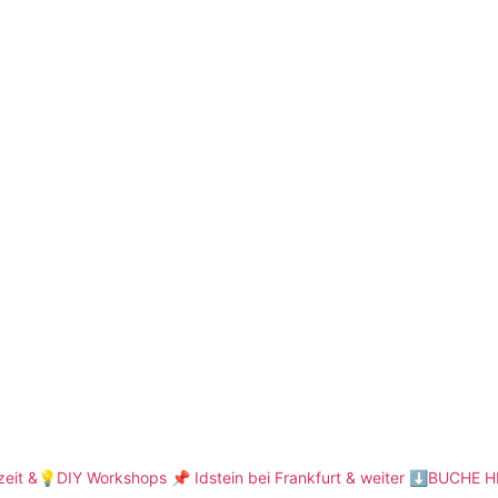
hzeit &💡DIY Workshops
📌 Idstein bei Frankfurt & weiter
⬇️BUCHE HI