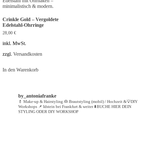
Crinkle Gold – Vergoldete
Edelstahl-Ohrringe
28,00
€
inkl. MwSt.
zzgl.
Versandkosten
In den Warenkorb
by_antoniafranke
💄 Make-up & Hairstyling
👰 Brautstyling (mobil) / Hochzeit &💡DIY
Workshops
📌 Idstein bei Frankfurt & weiter
⬇️BUCHE HIER DEIN
STYLING ODER DIY WORKSHOP