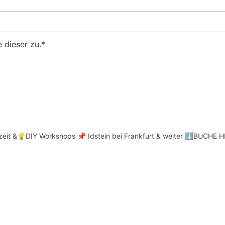
 dieser zu.*
hzeit &💡DIY Workshops
📌 Idstein bei Frankfurt & weiter
⬇️BUCHE HI