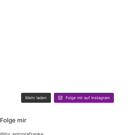
Mehr laden
Folge mir auf Instagram
Folge mir
@by_antoniafranke