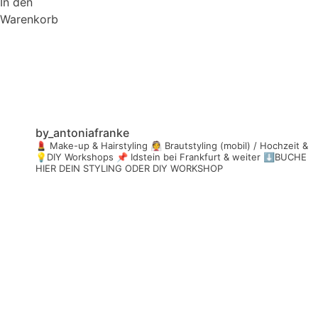
In den
Warenkorb
by_antoniafranke
💄 Make-up & Hairstyling
👰 Brautstyling (mobil) / Hochzeit &
💡DIY Workshops
📌 Idstein bei Frankfurt & weiter
⬇️BUCHE
HIER DEIN STYLING ODER DIY WORKSHOP